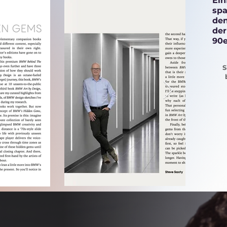
Ein
spa
den
der
90e
S