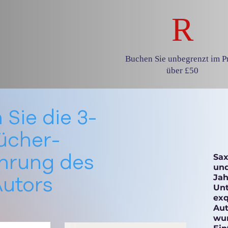
R
Buchen Sie unbegrenzt im Pr
über £50
 Sie die 3-
ücher-
ührung des
Sax
und
Autors
Jah
Unt
exq
Aut
wur