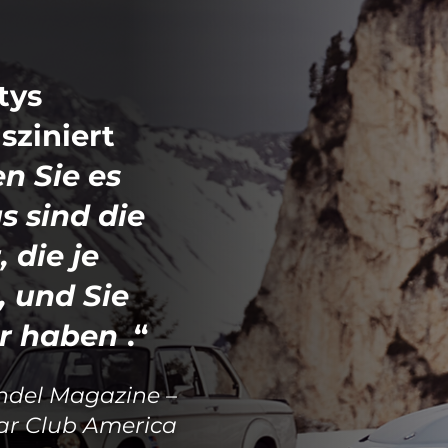
tys
sziniert
n Sie es
s sind die
die je
 und Sie
r haben
.“
del Magazine –
r Club America