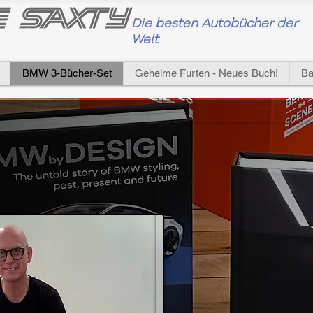
Die
besten Autobücher der
Welt
BMW 3-Bücher-Set
Geheime Furten - Neues Buch!
Ba