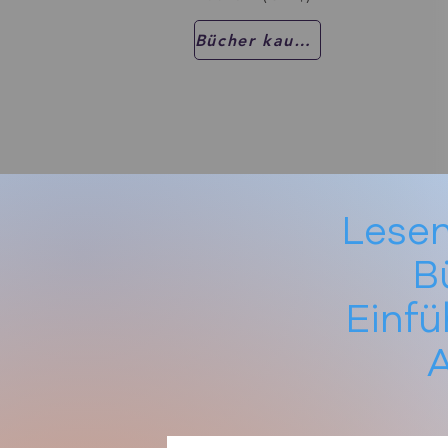
Bücher kaufen
Lesen
B
Einf